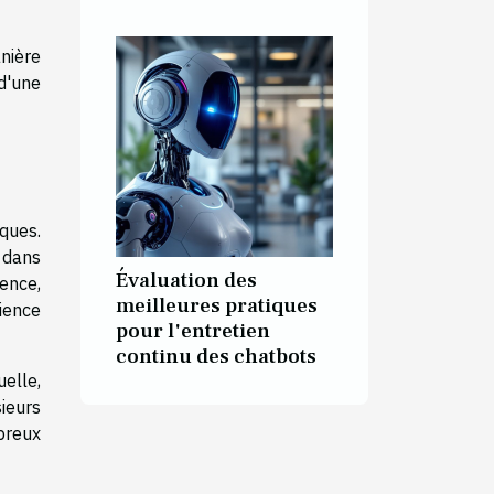
anière
 d'une
iques.
 dans
Évaluation des
ence,
meilleures pratiques
rience
pour l'entretien
continu des chatbots
uelle,
sieurs
breux