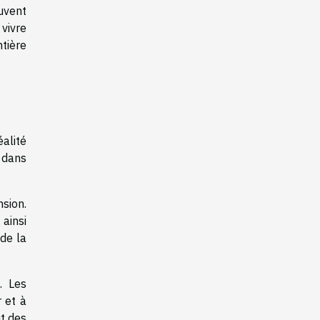
uvent
vivre
tière
alité
 dans
nsion.
ainsi
 de la
. Les
 et à
ût des