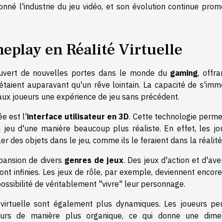
tionné l'industrie du jeu vidéo, et son évolution continue pro
meplay en Réalité Virtuelle
vert de nouvelles portes dans le monde du
gaming
, offr
étaient auparavant qu'un rêve lointain. La capacité de s'imm
ux joueurs une expérience de jeu sans précédent.
e est l'
interface utilisateur en 3D
. Cette technologie perme
u jeu d'une manière beaucoup plus réaliste. En effet, les jo
r des objets dans le jeu, comme ils le feraient dans la réalité
xpansion de divers
genres de jeux
. Des jeux d'action et d'av
 sont infinies. Les jeux de rôle, par exemple, deviennent encor
possibilité de véritablement "vivre" leur personnage.
 virtuelle sont également plus dynamiques. Les joueurs pe
eurs de manière plus organique, ce qui donne une dime