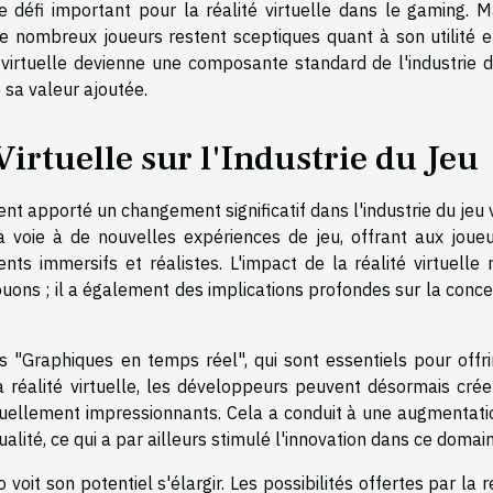
e défi important pour la réalité virtuelle dans le gaming. M
 de nombreux joueurs restent sceptiques quant à son utilité e
 virtuelle devienne une composante standard de l'industrie d
e sa valeur ajoutée.
Virtuelle sur l'Industrie du Jeu
ment apporté un changement significatif dans l'industrie du jeu 
 voie à de nouvelles expériences de jeu, offrant aux joueu
ents immersifs et réalistes. L'impact de la réalité virtuelle
ouons ; il a également des implications profondes sur la conc
s "Graphiques en temps réel", qui sont essentiels pour offri
a réalité virtuelle, les développeurs peuvent désormais crée
isuellement impressionnants. Cela a conduit à une augmentati
ité, ce qui a par ailleurs stimulé l'innovation dans ce domain
 voit son potentiel s'élargir. Les possibilités offertes par la r