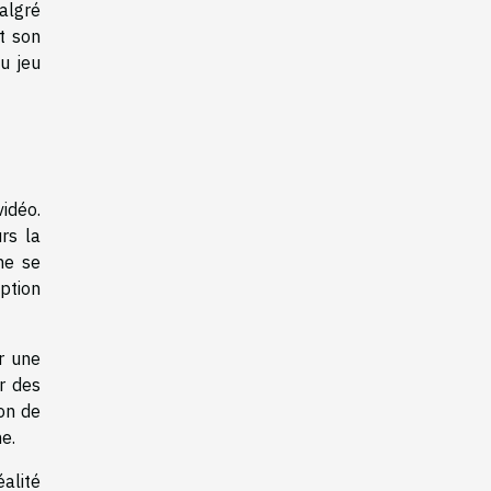
algré
t son
u jeu
vidéo.
rs la
 ne se
eption
r une
r des
on de
e.
éalité