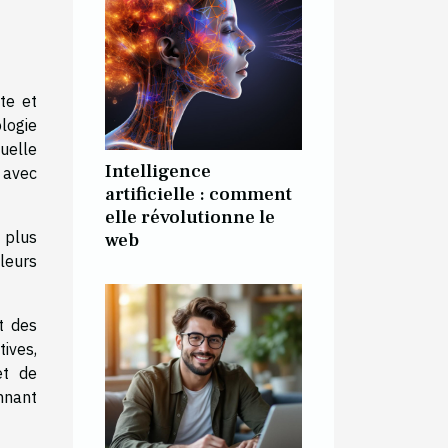
te et
logie
tuelle
Intelligence
r avec
artificielle : comment
elle révolutionne le
 plus
web
leurs
t des
ives,
et de
onnant