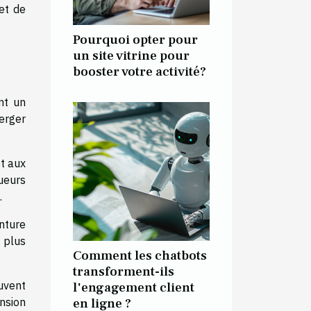
met de
Pourquoi opter pour
un site vitrine pour
booster votre activité?
ant un
erger
t aux
ueurs
.
enture
e plus
Comment les chatbots
transforment-ils
uvent
l'engagement client
en ligne ?
nsion