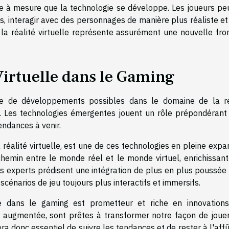
tre à mesure que la technologie se développe. Les joueurs pe
 interagir avec des personnages de manière plus réaliste et 
 la réalité virtuelle représente assurément une nouvelle fron
 Virtuelle dans le Gaming
bre de développements possibles dans le domaine de la ré
t. Les technologies émergentes jouent un rôle prépondérant
endances à venir.
réalité virtuelle, est une de ces technologies en pleine expa
hemin entre le monde réel et le monde virtuel, enrichissant 
Les experts prédisent une intégration de plus en plus poussée
cénarios de jeu toujours plus interactifs et immersifs.
le dans le gaming est prometteur et riche en innovations
 augmentée, sont prêtes à transformer notre façon de jouer
era donc essentiel de suivre les tendances et de rester à l'aff